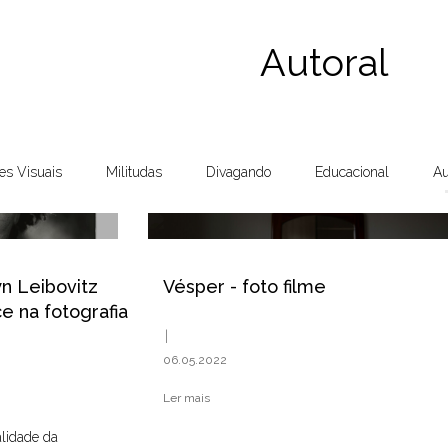
Autoral
es Visuais
Militudas
Divagando
Educacional
Au
yn Leibovitz
Vésper - foto filme
e na fotografia
06.05.2022
Ler mais
alidade da