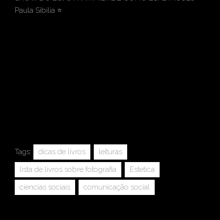
Paula Sibilia ⭐
Tags:
dicas de livros
leituras
lista de livros sobre fotografia
Estetica
ciencias sociais
comunicação social