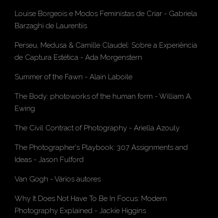
Louise Borgeois e Modos Feministas de Criar
-
Gabriela
Barzaghi de Laurentiis
Perseu, Medusa & Camille Claudel: Sobre a Experiência
de Captura Estética
-
Ada Morgenstern
Summer of the Fawn
- Alain Laboile
The Body: photoworks of the human form
- William A.
Ewing
The Civil Contract of Photography
- Ariella Azouly
The Photographer's Playbook: 307 Assignments and
Ideas
- Jason Fulford
Van Gogh
- Vários autores
Why It Does Not Have To Be In Focus: Modern
Photography Explained
- Jackie Higgins