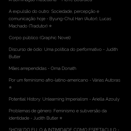
A expulsão do outro: Sociedade, percepção e
comunicação hoje
-
Byung-Chul Han
(Autor),
Lucas
Machado
(Tradutor) ⭐
Corpo público (Graphic Novel)
Discurso de ódio: Uma política do performativo
- Judith
Butler
Mães arrependidas
- Orna Donath
Por um feminismo afro-latino-americano
- Várias Autoras
⭐
Potential History: Unlearning Imperialism
- Ariella Azouly
Problemas de gênero: Feminismo e subversão da
identidade
- Judith Butler
⭐
SHOW DO EU, O A INTIMIDADE COMO ESPETACULO
-