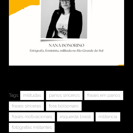
Tags:
militudas
panos sinceros
frases em panos
frases sinceras
fora bolsonaro
frases motivacionais
esquerda brasil
militancia
fotografas militantes